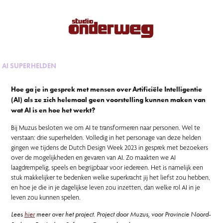
AI SUPERHELDEN
Hoe ga je in gesprek met mensen over Artificiële Intelligentie
(AI) als ze zich helemaal geen voorstelling kunnen maken van
wat AI is en hoe het werkt?
Bij Muzus besloten we om AI te transformeren naar personen. Wel te
verstaan: drie superhelden. Volledig in het personage van deze helden
gingen we tijdens de Dutch Design Week 2023 in gesprek met bezoekers
over de mogelijkheden en gevaren van AI. Zo maakten we AI
laagdrempelig, speels en begrijpbaar voor iedereen. Het is namelijk een
stuk makkelijker te bedenken welke superkracht jij het liefst zou hebben,
en hoe je die in je dagelijkse leven zou inzetten, dan welke rol AI in je
leven zou kunnen spelen.
Lees
hier
meer over het project. Project door Muzus, voor Provincie Noord-